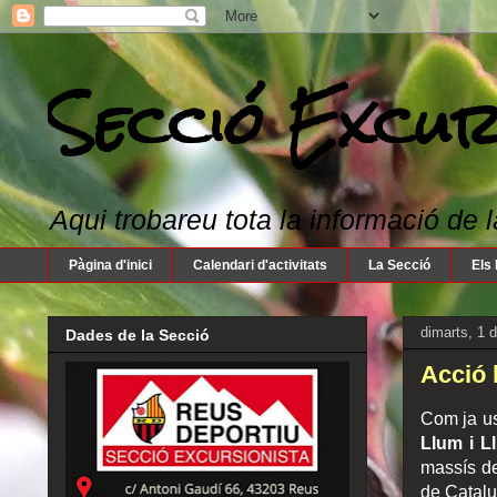
Secció Excur
Aqui trobareu tota la informació de l
Pàgina d'inici
Calendari d'activitats
La Secció
Els 
dimarts, 1 
Dades de la Secció
Acció l
Com ja us
Llum i Ll
massís d
de Catalun