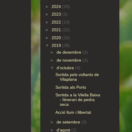
►
2024
(29)
►
2023
(3)
►
2022
(13)
►
2021
(22)
►
2020
(16)
▼
2019
(38)
►
de desembre
(3)
►
de novembre
(3)
▼
d’octubre
(4)
Sortida pels voltants de
Vilaplana
Sortida als Ports
Sortida a la Vilella Baixa
- Itinerari de pedra
seca
Acció llum i llibertat
►
de setembre
(3)
►
d’agost
(1)