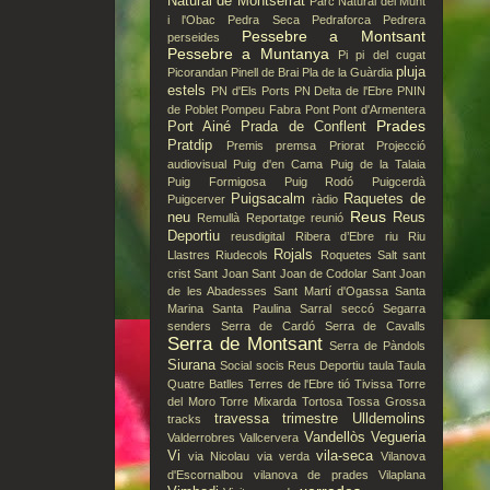
Natural de Montserrat
Parc Natural del Munt
i l'Obac
Pedra Seca
Pedraforca
Pedrera
Pessebre a Montsant
perseides
Pessebre a Muntanya
Pi
pi del cugat
pluja
Picorandan
Pinell de Brai
Pla de la Guàrdia
estels
PN d'Els Ports
PN Delta de l'Ebre
PNIN
de Poblet
Pompeu Fabra
Pont
Pont d'Armentera
Prades
Port Ainé
Prada de Conflent
Pratdip
Premis
premsa
Priorat
Projecció
audiovisual
Puig d'en Cama
Puig de la Talaia
Puig Formigosa
Puig Rodó
Puigcerdà
Puigsacalm
Raquetes de
Puigcerver
ràdio
Reus
neu
Reus
Remullà
Reportatge
reunió
Deportiu
reusdigital
Ribera d’Ebre
riu
Riu
Rojals
Llastres
Riudecols
Roquetes
Salt
sant
crist
Sant Joan
Sant Joan de Codolar
Sant Joan
de les Abadesses
Sant Martí d'Ogassa
Santa
Marina
Santa Paulina
Sarral
seccó
Segarra
senders
Serra de Cardó
Serra de Cavalls
Serra de Montsant
Serra de Pàndols
Siurana
Social
socis Reus Deportiu
taula
Taula
Quatre Batlles
Terres de l'Ebre
tió
Tivissa
Torre
del Moro
Torre Mixarda
Tortosa
Tossa Grossa
travessa
trimestre
Ulldemolins
tracks
Vandellòs
Vegueria
Valderrobres
Vallcervera
Vi
vila-seca
via Nicolau
via verda
Vilanova
d'Escornalbou
vilanova de prades
Vilaplana