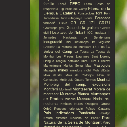
FEEC
familia
Febró
Festa
Festa de
Flama de la
l'esportista
Figuerola del Camp
Llengua Catalana
font
Fonstacldes
Font
Foradada
Tornadissa
fontBrufaganya
Fonts
GR
GR 171
GR171
formació
Gleva
Grau de la grallera
Gratallops
grau
Guerra
Hospitalet de l'Infant
civil
ICC
Igualada
III
Jornades Nacionals de Senderisme
inauguració
inici
instamaps
IV Vegueria
La
L’Aleixar
La Morera de Montsant
La Riba
Selva del Camp
La Tossa
La Tossa de
Montbui
Les Preses
Llàgrimes Sant Llorenç
Llengua
llengua catalana
llibre
Llum i llibertat
Maspujols
Manteniment
Màrius Serra
Mas
mines
Matagalls
miradors
mòbil
Mola d'Estat
Mola d’Estat
Mola de Colldejou
Mola de
Mont-ral
Genessies
Molló dels Quatre Termes
Mont-roig del camp. excursions
Montserrat
Montferri
Morera de
Montmell
Muntanyes
montsant
Muntanya Blanca
de Prades
Mussara
Nadal
Museus
Neu
nocturna
Notícies
Nulles
Obagues
Ofrena
Orfeó Reusenc
orientació
Països Catalans
Pals indicadors
Pandèmia
Paratge
Parc
Natural d'interès Nacional de Poblet
Natural de la Serra de Montsant
Parc