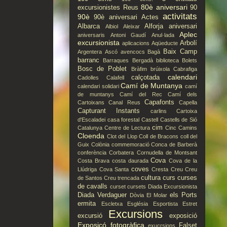
80è aniversari
excursionistes Reus
90
activitats
90è
90è aniversari
Actes
Albarca
Alforja
aniversari
Albiol
Aleixar
Aplec
aniversaris
Antoni Gaudí
Anul·lada
excursionista
Arbolí
aplicacions
Aqüeducte
Baix Camp
Argentera
Ascó
avencocs
Bagà
barranc
Barraques
Bergadà
biblioteca
Bolets
Bosc de Poblet
Bràfim
brúixola
Cabrafiga
calendari
calçotada
Cadolles
Calafell
Camí de Muntanya
calendari solidari
camí
de muntanys
Camí del Rec
Camí dels
Capafonts
Cartoixans
Canal Reus
Capella
Capturant Instants
carlins
Cartoixa
d'Escaladei
casa forestal
Castell
Castells de Sió
cim
Catalunya
Centre de Lectura
Cinc Camins
Cloenda
Clot del Llop
Coll de Bracons
coll del
Guix
Colònia
commemoració
Conca de Barberà
conferència
Corbatera
Cornudella de Montsant
Cova
Costa Brava
costa daurada
Cova de la
coves
Llúdriga
Cova Santa
Cresta
Creu
Creu
cultura
curs
curses
de Santos
Creu trencada
de cavalls
curset
cursets
Diada Excursionista
Diada Verdaguer
els Ports
Dòvia
El Molar
ermita
Escletxa
Església
Esportista
Estret
Excursions
excursió
exposició
Exposicó fotogràfica
Falset
exucrsions