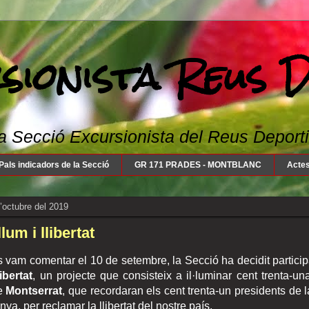
sionista Reus 
a Secció Excursionista del Reus Deportiu: 
Pals indicadors de la Secció
GR 171 PRADES - MONTBLANC
Actes
d’octubre del 2019
lum i llibertat
 vam comentar el 10 de setembre, la Secció ha decidit participa
ibertat
, un projecte que consisteix a il·luminar cent trenta-un
e
Montserrat
, que recordaran els cent trenta-un presidents de l
ya, per reclamar la llibertat del nostre país.