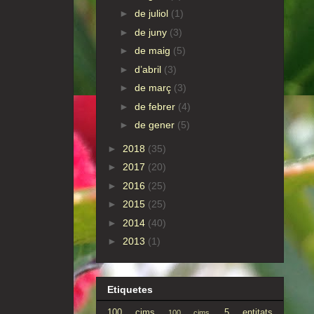
►
de juliol
(1)
►
de juny
(3)
►
de maig
(5)
►
d’abril
(3)
►
de març
(3)
►
de febrer
(4)
►
de gener
(5)
►
2018
(35)
►
2017
(20)
►
2016
(25)
►
2015
(25)
►
2014
(40)
►
2013
(1)
Etiquetes
100 cims
5 entitats
100 cims.