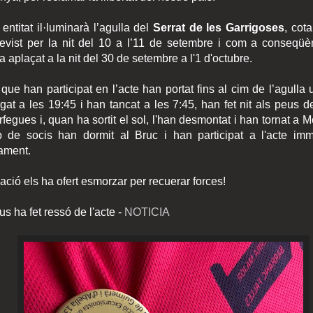
entitat il·luminarà l’agulla del
Serrat de les Garrigoses
, cot
evist per la nit del 10 a l’11 de setembre i com a conseqüè
 aplaçat a la nit del 30 de setembre a l'1 d'octubre.
 que han participat en l’acte han portat fins al cim de l’agulla 
at a les 19:45 i han tancat a les 7:45, han fet nit als peus d
fegues i, quan ha sortit el sol, l'han desmontat i han tornat a M
p de socis han dormit al Bruc i han participat a l'acte immo
cament.
ació els ha ofert esmorzar per recuerar forces!
s ha fet ressó de l'acte -
NOTICIA