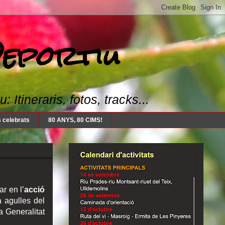
Deportiu
Itineraris, fotos, tracks...
 celebrats
80 ANYS, 80 CIMS!
r en l’
acció
a agulles del
a Generalitat