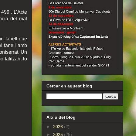
a 499i. L’Acte
ncia del mal
un fanell que
el fanell amb
ontserrat. Un
rtalitzant-lo
Cercar en aquest blog
Arxiu del blog
►
2026
(2)
►
2025
(25)