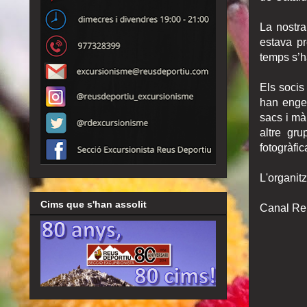
La nostra 
estava pr
temps s’ha
Els socis
han engeg
sacs i màr
altre gru
fotogràfi
L'organitz
Cims que s'han assolit
Canal Reu