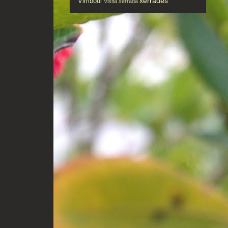
xerrades
Vimbodi
Visita
xerrada