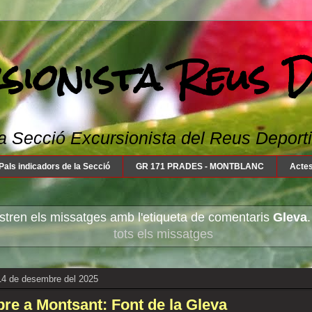
sionista Reus 
a Secció Excursionista del Reus Deportiu: 
Pals indicadors de la Secció
GR 171 PRADES - MONTBLANC
Actes
tren els missatges amb l'etiqueta de comentaris
Gleva
tots els missatges
14 de desembre del 2025
re a Montsant: Font de la Gleva