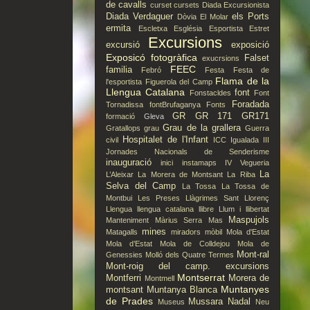
de cavalls
curset
cursets
Diada Excursionista
Diada Verdaguer
els Ports
Dòvia
El Molar
ermita
Escletxa
Església
Esportista
Estret
Excursions
excursió
exposició
Exposicó fotogràfica
Falset
exucrsions
FEEC
familia
Febró
Festa
Festa de
Flama de la
l'esportista
Figuerola del Camp
Llengua Catalana
font
Fonstacldes
Font
Foradada
Tornadissa
fontBrufaganya
Fonts
GR
GR 171
GR171
formació
Gleva
Grau de la grallera
Gratallops
grau
Guerra
Hospitalet de l'Infant
civil
ICC
Igualada
III
Jornades Nacionals de Senderisme
inauguració
inici
instamaps
IV Vegueria
La
L’Aleixar
La Morera de Montsant
La Riba
Selva del Camp
La Tossa
La Tossa de
Montbui
Les Preses
Llàgrimes Sant Llorenç
Llengua
llengua catalana
llibre
Llum i llibertat
Maspujols
Manteniment
Màrius Serra
Mas
mines
Matagalls
miradors
mòbil
Mola d'Estat
Mola d’Estat
Mola de Colldejou
Mola de
Mont-ral
Genessies
Molló dels Quatre Termes
Mont-roig del camp. excursions
Montserrat
Montferri
Morera de
Montmell
Muntanyes
montsant
Muntanya Blanca
de Prades
Mussara
Nadal
Museus
Neu