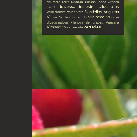
del Moro
Torre Mixarda
Tortosa
Tossa Grossa
travessa
trimestre
Ulldemolins
tracks
Vandellòs
Vegueria
Valderrobres
Vallcervera
Vi
vila-seca
via Nicolau
via verda
Vilanova
d'Escornalbou
vilanova de prades
Vilaplana
xerrades
Vimbodi
Visita
xerrada