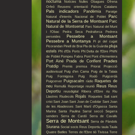
nocturna
Notícies
Nulles
Obagues
Ofrena
Orfeó Reusenc
orientació
Països Catalans
Pals indicadors
Pandèmia
Paratge
Parc
Natural d'interès Nacional de Poblet
Natural de la Serra de Montsant
Parc
Natural de Montserrat
Parc Natural del Munt
i l'Obac
Pedra Seca
Pedraforca
Pedrera
Pessebre a Montsant
perseides
Pessebre a Muntanya
Pi
pi del cugat
pluja
Picorandan
Pinell de Brai
Pla de la Guàrdia
estels
PN d'Els Ports
PN Delta de l'Ebre
PNIN
de Poblet
Pompeu Fabra
Pont
Pont d'Armentera
Prades
Port Ainé
Prada de Conflent
Pratdip
Premis
premsa
Priorat
Projecció
audiovisual
Puig d'en Cama
Puig de la Talaia
Puig Formigosa
Puig Rodó
Puigcerdà
Puigsacalm
Raquetes de
Puigcerver
ràdio
Reus
neu
Reus
Remullà
Reportatge
reunió
Deportiu
reusdigital
Ribera d’Ebre
riu
Riu
Rojals
Llastres
Riudecols
Roquetes
Salt
sant
crist
Sant Joan
Sant Joan de Codolar
Sant Joan
de les Abadesses
Sant Martí d'Ogassa
Santa
Marina
Santa Paulina
Sarral
seccó
Segarra
senders
Serra de Cardó
Serra de Cavalls
Serra de Montsant
Serra de Pàndols
Siurana
Social
socis Reus Deportiu
taula
Taula
Quatre Batlles
Terres de l'Ebre
tió
Tivissa
Torre