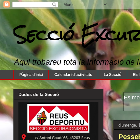
Secció Excur
Aqui trobareu tota la informació de l
Pàgina d'inici
Calendari d'activitats
La Secció
Els 
Dades de la Secció
Es mos
diumenge, 
Pesseb