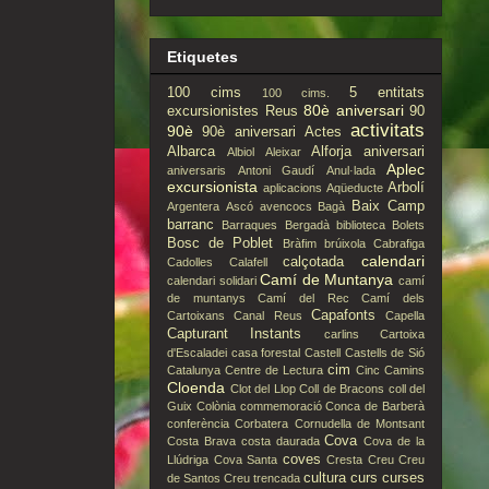
Etiquetes
100 cims
5 entitats
100 cims.
80è aniversari
excursionistes Reus
90
activitats
90è
90è aniversari
Actes
Albarca
Alforja
aniversari
Albiol
Aleixar
Aplec
aniversaris
Antoni Gaudí
Anul·lada
excursionista
Arbolí
aplicacions
Aqüeducte
Baix Camp
Argentera
Ascó
avencocs
Bagà
barranc
Barraques
Bergadà
biblioteca
Bolets
Bosc de Poblet
Bràfim
brúixola
Cabrafiga
calendari
calçotada
Cadolles
Calafell
Camí de Muntanya
calendari solidari
camí
de muntanys
Camí del Rec
Camí dels
Capafonts
Cartoixans
Canal Reus
Capella
Capturant Instants
carlins
Cartoixa
d'Escaladei
casa forestal
Castell
Castells de Sió
cim
Catalunya
Centre de Lectura
Cinc Camins
Cloenda
Clot del Llop
Coll de Bracons
coll del
Guix
Colònia
commemoració
Conca de Barberà
conferència
Corbatera
Cornudella de Montsant
Cova
Costa Brava
costa daurada
Cova de la
coves
Llúdriga
Cova Santa
Cresta
Creu
Creu
cultura
curs
curses
de Santos
Creu trencada