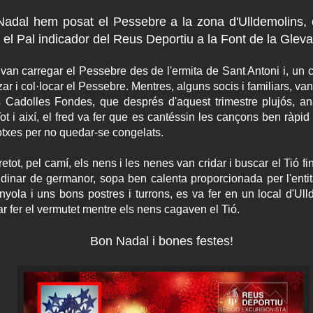
adal hem posat el Pessebre a la zona d'Ulldemolins, 
 el Pal indicador del Reus Deportiu a la Font de la Gleva
 van carregar el Pessebre des de l'ermita de Sant Antoni i, un c
r i col·locar el Pessebre. Mentres, alguns socis i familiars, van
es Cadolles Fondes, que després d'aquest trimestre plujós, a
ot i així, el fred va fer que es cantéssin les cançons ben ràpid 
otxes per no quedar-se congelats.
retot, pel camí, els nens i les nenes van cridar i buscar el Tió f
l dinar de germanor, sopa ben calenta proporcionada per l'enti
yola i uns bons postres i turrons, es va fer en un local d'Ul
ar fer el vermutet mentre els nens cagaven el Tió.
Bon Nadal i bones festes!