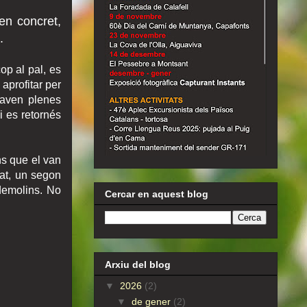
en concret,
.
op al pal, es
 aprofitar per
naven plenes
i es retornés
ins que el van
tat, un segon
ldemolins. No
Cercar en aquest blog
Arxiu del blog
▼
2026
(2)
▼
de gener
(2)