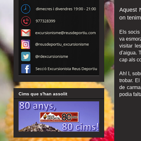
Aquest N
on tenim
Els socis
va esmorza
visitar l
d'aigua. T
cap als c
Ah! I, sob
trobar. E
de carman
Cims que s'han assolit
podia falt