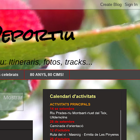
Deportiu
Itineraris, fotos, tracks...
 celebrats
80 ANYS, 80 CIMS!
.
Mostrar