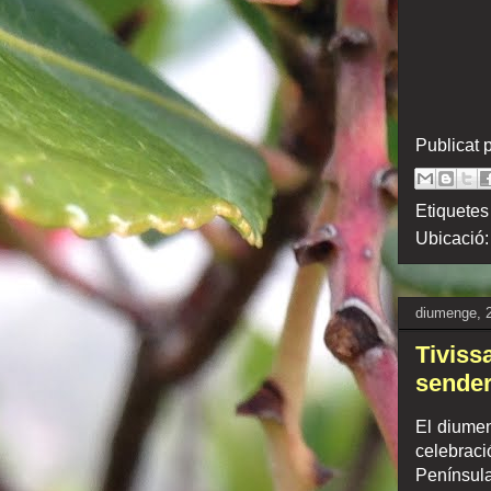
Publicat 
Etiquetes
Ubicació
diumenge, 2
Tiviss
sende
El diumen
celebrac
Península