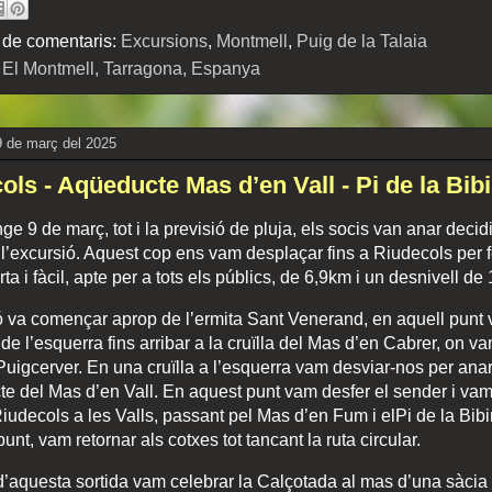
 de comentaris:
Excursions
,
Montmell
,
Puig de la Talaia
:
El Montmell, Tarragona, Espanya
 de març del 2025
ols - Aqüeducte Mas d’en Vall - Pi de la Bib
e 9 de març, tot i la previsió de pluja, els socis van anar decidir
l’excursió. Aquest cop ens vam desplaçar fins a Riudecols per 
rta i fàcil, apte per a tots els públics, de 6,9km i un desnivell d
ó va començar aprop de l’ermita Sant Venerand, en aquell punt
de l’esquerra fins arribar a la cruïlla del Mas d’en Cabrer, on v
uigcerver. En una cruïlla a l’esquerra vam desviar-nos per ana
te del Mas d’en Vall. En aquest punt vam desfer el sender i vam
iudecols a les Valls, passant pel Mas d’en Fum i elPi de la Bib
unt, vam retornar als cotxes tot tancant la ruta circular.
’aquesta sortida vam celebrar la Calçotada al mas d’una sàcia 