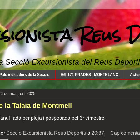
sionista Reus 
a Secció Excursionista del Reus Deportiu: 
Pals indicadors de la Secció
GR 171 PRADES - MONTBLANC
Actes
23 de març del 2025
e la Talaia de Montmell
anul·lada per pluja i posposada pel 3r trimestre.
per
Secció Excursionista Reus Deportiu
a
20:37
Cap comentar