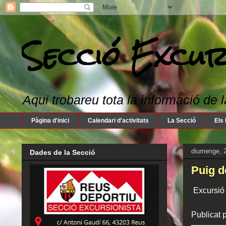
Secció Excur
Aqui trobareu tota la informació de l
Pàgina d'inici
Calendari d'activitats
La Secció
Els 
diumenge, 
Dades de la Secció
Puig d
Excursió 
Publicat 