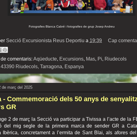
Fotografies Blanca Cabré i fotografies de grup Josep Andreu
per
Secció Excursionista Reus Deportiu
a
19:39
Cap comentar
 de comentaris:
Aqüeducte
,
Excursions
,
Mas
,
Pi
,
Riudecols
:
43390 Riudecols, Tarragona, Espanya
 de març del 2025
a - Commemoració dels 50 anys de senyalit
rs GR
ge 2 de març la Secció va participar a Tivissa a l’acte de la 
ió del mig segle de la primera marca de sender GR a Cata
 Ibèrica, concretament a l’ermita de Sant Blai, als afores de