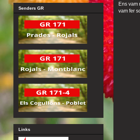
Ens vam re
Senders GR
vam fer s
Links