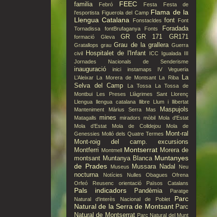
FEEC
familia
Febró
Festa
Festa de
Flama de la
l'esportista
Figuerola del Camp
Llengua Catalana
font
Fonstacldes
Font
Foradada
Tornadissa
fontBrufaganya
Fonts
GR
GR 171
GR171
formació
Gleva
Grau de la grallera
Gratallops
grau
Guerra
Hospitalet de l'Infant
civil
ICC
Igualada
III
Jornades Nacionals de Senderisme
inauguració
inici
instamaps
IV Vegueria
La
L’Aleixar
La Morera de Montsant
La Riba
Selva del Camp
La Tossa
La Tossa de
Montbui
Les Preses
Llàgrimes Sant Llorenç
Llengua
llengua catalana
llibre
Llum i llibertat
Maspujols
Manteniment
Màrius Serra
Mas
mines
Matagalls
miradors
mòbil
Mola d'Estat
Mola d’Estat
Mola de Colldejou
Mola de
Mont-ral
Genessies
Molló dels Quatre Termes
Mont-roig del camp. excursions
Montserrat
Montferri
Morera de
Montmell
Muntanyes
montsant
Muntanya Blanca
de Prades
Mussara
Nadal
Museus
Neu
nocturna
Notícies
Nulles
Obagues
Ofrena
Orfeó Reusenc
orientació
Països Catalans
Pals indicadors
Pandèmia
Paratge
Parc
Natural d'interès Nacional de Poblet
Natural de la Serra de Montsant
Parc
Natural de Montserrat
Parc Natural del Munt