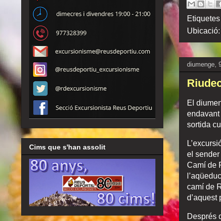
Etiquetes
Ubicació
diumenge, 9
Riudec
El diumeng
endavant 
sortida cu
L’excursi
Cims que s'han assolit
el sender 
Camí de P
l’aqüeduc
camí de R
d’aquest p
Després d