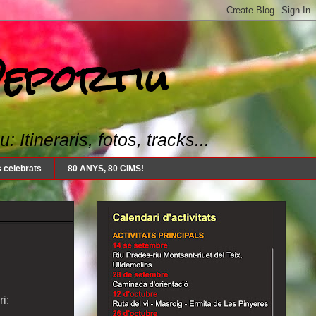
Deportiu
Itineraris, fotos, tracks...
 celebrats
80 ANYS, 80 CIMS!
i: