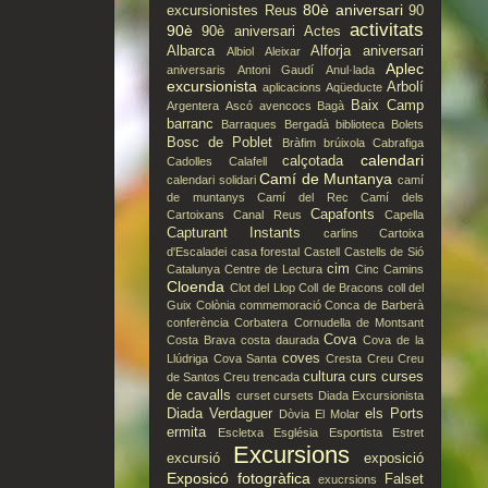
80è aniversari
excursionistes Reus
90
activitats
90è
90è aniversari
Actes
Albarca
Alforja
aniversari
Albiol
Aleixar
Aplec
aniversaris
Antoni Gaudí
Anul·lada
excursionista
Arbolí
aplicacions
Aqüeducte
Baix Camp
Argentera
Ascó
avencocs
Bagà
barranc
Barraques
Bergadà
biblioteca
Bolets
Bosc de Poblet
Bràfim
brúixola
Cabrafiga
calendari
calçotada
Cadolles
Calafell
Camí de Muntanya
calendari solidari
camí
de muntanys
Camí del Rec
Camí dels
Capafonts
Cartoixans
Canal Reus
Capella
Capturant Instants
carlins
Cartoixa
d'Escaladei
casa forestal
Castell
Castells de Sió
cim
Catalunya
Centre de Lectura
Cinc Camins
Cloenda
Clot del Llop
Coll de Bracons
coll del
Guix
Colònia
commemoració
Conca de Barberà
conferència
Corbatera
Cornudella de Montsant
Cova
Costa Brava
costa daurada
Cova de la
coves
Llúdriga
Cova Santa
Cresta
Creu
Creu
cultura
curs
curses
de Santos
Creu trencada
de cavalls
curset
cursets
Diada Excursionista
Diada Verdaguer
els Ports
Dòvia
El Molar
ermita
Escletxa
Església
Esportista
Estret
Excursions
excursió
exposició
Exposicó fotogràfica
Falset
exucrsions