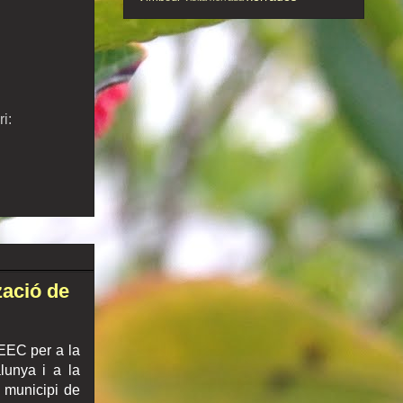
i:
zació de
FEEC per a la
lunya i a la
l municipi de