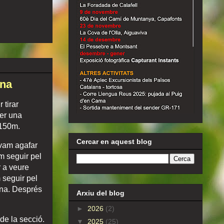
ina
 tirar
fer una
e 150m.
Cercar en aquest blog
 vam agafar
am seguir pel
r a veure
 seguir pel
ina. Després
Arxiu del blog
►
2026
(2)
de la secció.
▼
2025
(25)