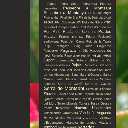
i l'Obac
Pedra Seca
Pedraforca
Pedrera
Pessebre a Montsant
perseides
Pessebre a Muntanya
Pi
pi del cugat
pluja
Picorandan
Pinell de Brai
Pla de la Guàrdia
estels
PN d'Els Ports
PN Delta de l'Ebre
PNIN
de Poblet
Pompeu Fabra
Pont
Pont d'Armentera
Prades
Port Ainé
Prada de Conflent
Pratdip
Premis
premsa
Priorat
Projecció
audiovisual
Puig d'en Cama
Puig de la Talaia
Puig Formigosa
Puig Rodó
Puigcerdà
Puigsacalm
Raquetes de
Puigcerver
ràdio
Reus
neu
Reus
Remullà
Reportatge
reunió
Deportiu
reusdigital
Ribera d’Ebre
riu
Riu
Rojals
Llastres
Riudecols
Roquetes
Salt
sant
crist
Sant Joan
Sant Joan de Codolar
Sant Joan
de les Abadesses
Sant Martí d'Ogassa
Santa
Marina
Santa Paulina
Sarral
seccó
Segarra
senders
Serra de Cardó
Serra de Cavalls
Serra de Montsant
Serra de Pàndols
Siurana
Social
socis Reus Deportiu
taula
Taula
Quatre Batlles
Terres de l'Ebre
tió
Tivissa
Torre
del Moro
Torre Mixarda
Tortosa
Tossa Grossa
travessa
trimestre
Ulldemolins
tracks
Vandellòs
Vegueria
Valderrobres
Vallcervera
Vi
vila-seca
via Nicolau
via verda
Vilanova
d'Escornalbou
vilanova de prades
Vilaplana
xerrades
Vimbodi
Visita
xerrada