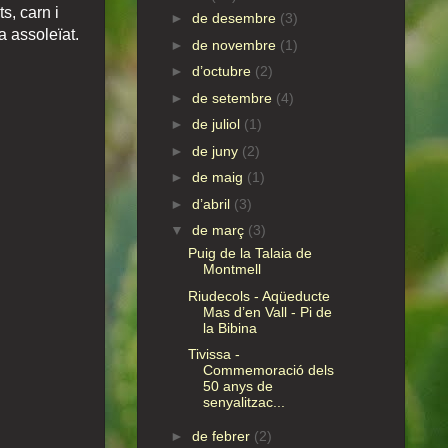
s, carn i
►
de desembre
(3)
a assoleïat.
►
de novembre
(1)
►
d’octubre
(2)
►
de setembre
(4)
►
de juliol
(1)
►
de juny
(2)
►
de maig
(1)
►
d’abril
(3)
▼
de març
(3)
Puig de la Talaia de
Montmell
Riudecols - Aqüeducte
Mas d’en Vall - Pi de
la Bibina
Tivissa -
Commemoració dels
50 anys de
senyalitzac...
►
de febrer
(2)