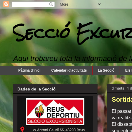
Secció Excur
Aqui trobareu tota la informació de l
Pàgina d'inici
Calendari d'activitats
La Secció
Els 
dimarts, 4 
Dades de la Secció
Sortid
El passat
va realitz
El dissabt
seu entor