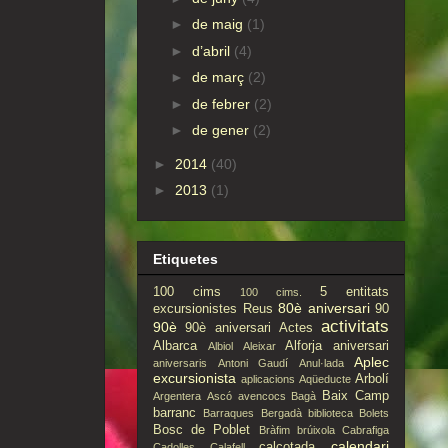
►
de maig
(1)
►
d’abril
(4)
►
de març
(2)
►
de febrer
(2)
►
de gener
(2)
►
2014
(40)
►
2013
(1)
Etiquetes
100 cims
5 entitats
100 cims.
80è aniversari
excursionistes Reus
90
activitats
90è
90è aniversari
Actes
Albarca
Alforja
aniversari
Albiol
Aleixar
Aplec
aniversaris
Antoni Gaudí
Anul·lada
excursionista
Arbolí
aplicacions
Aqüeducte
Baix Camp
Argentera
Ascó
avencocs
Bagà
barranc
Barraques
Bergadà
biblioteca
Bolets
Bosc de Poblet
Bràfim
brúixola
Cabrafiga
calendari
calçotada
Cadolles
Calafell