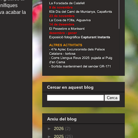
gnífiques
 va acabar la
Cercar en aquest blog
Arxiu del blog
►
2026
(2)
►
2025
(25)