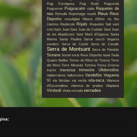
Puig Formigosa
Puig Rodó
Puigcerdà
Puigsacalm
Raquetes de
Puigcerver
ràdio
Reus
neu
Reus
Remullà
Reportatge
reunió
Deportiu
reusdigital
Ribera d’Ebre
riu
Riu
Rojals
Llastres
Riudecols
Roquetes
Salt
sant
crist
Sant Joan
Sant Joan de Codolar
Sant Joan
de les Abadesses
Sant Martí d'Ogassa
Santa
Marina
Santa Paulina
Sarral
seccó
Segarra
senders
Serra de Cardó
Serra de Cavalls
Serra de Montsant
Serra de Pàndols
Siurana
Social
socis Reus Deportiu
taula
Taula
Quatre Batlles
Terres de l'Ebre
tió
Tivissa
Torre
del Moro
Torre Mixarda
Tortosa
Tossa Grossa
travessa
trimestre
Ulldemolins
tracks
Vandellòs
Vegueria
Valderrobres
Vallcervera
Vi
vila-seca
via Nicolau
via verda
Vilanova
d'Escornalbou
vilanova de prades
Vilaplana
xerrades
Vimbodi
Visita
xerrada
gina: