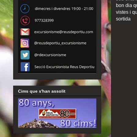
bon dia qu
vistes i 
sortida
Cims que s'han assolit