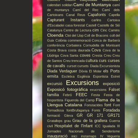
Camí de Muntanya
calendari solidari
camí
de muntanys
Camí del Rec
Camí dels
Capafonts
Cartoixans
Canal Reus
Capella
Capturant Instants
carlins
Cartoixa
d'Escaladei
casa forestal
Castell
Castells de Sió
cim
Catalunya
Centre de Lectura
Cinc Camins
Cloenda
Clot del Llop
Coll de Bracons
coll del
Guix
Colònia
commemoració
Conca de Barberà
conferència
Corbatera
Cornudella de Montsant
Cova
Costa Brava
costa daurada
Cova de la
coves
Llúdriga
Cova Santa
Cresta
Creu
Creu
cultura
curs
curses
de Santos
Creu trencada
de cavalls
curset
cursets
Diada Excursionista
Diada Verdaguer
els Ports
Dòvia
El Molar
ermita
Escletxa
Església
Esportista
Estret
Excursions
excursió
exposició
Exposicó fotogràfica
Falset
exucrsions
FEEC
familia
Febró
Festa
Festa de
Flama de la
l'esportista
Figuerola del Camp
Llengua Catalana
font
Fonstacldes
Font
Foradada
Tornadissa
fontBrufaganya
Fonts
GR
GR 171
GR171
formació
Gleva
Grau de la grallera
Gratallops
grau
Guerra
Hospitalet de l'Infant
civil
ICC
Igualada
III
Jornades Nacionals de Senderisme
inauguració
inici
instamaps
IV Vegueria