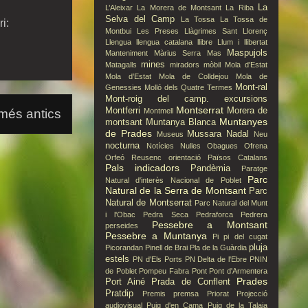
La
L’Aleixar
La Morera de Montsant
La Riba
Selva del Camp
La Tossa
La Tossa de
i:
Montbui
Les Preses
Llàgrimes Sant Llorenç
Llengua
llengua catalana
llibre
Llum i llibertat
Maspujols
Manteniment
Màrius Serra
Mas
mines
Matagalls
miradors
mòbil
Mola d'Estat
Mola d’Estat
Mola de Colldejou
Mola de
Mont-ral
Genessies
Molló dels Quatre Termes
Mont-roig del camp. excursions
Montserrat
Montferri
Morera de
Montmell
més antics
Muntanyes
montsant
Muntanya Blanca
de Prades
Mussara
Nadal
Museus
Neu
nocturna
Notícies
Nulles
Obagues
Ofrena
Orfeó Reusenc
orientació
Països Catalans
Pals indicadors
Pandèmia
Paratge
Parc
Natural d'interès Nacional de Poblet
Natural de la Serra de Montsant
Parc
Natural de Montserrat
Parc Natural del Munt
i l'Obac
Pedra Seca
Pedraforca
Pedrera
Pessebre a Montsant
perseides
Pessebre a Muntanya
Pi
pi del cugat
pluja
Picorandan
Pinell de Brai
Pla de la Guàrdia
estels
PN d'Els Ports
PN Delta de l'Ebre
PNIN
de Poblet
Pompeu Fabra
Pont
Pont d'Armentera
Prades
Port Ainé
Prada de Conflent
Pratdip
Premis
premsa
Priorat
Projecció
audiovisual
Puig d'en Cama
Puig de la Talaia