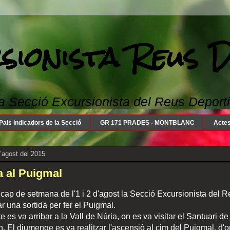
sionista Reus 
a Secció Excursionista del Reus Deportiu: 
Pals indicadors de la Secció
GR 171 PRADES - MONTBLANC
Actes
d’agost del 2015
a al Puigmal
 cap de setmana de l'1 i 2 d'agost la Secció Excursionista del 
ar una sortida per fer el Puigmal.
e es va arribar a la Vall de Núria, on es va visitar el Santuari de 
n. El diumenge es va realitzar l'ascensió al cim del Puigmal, d'o