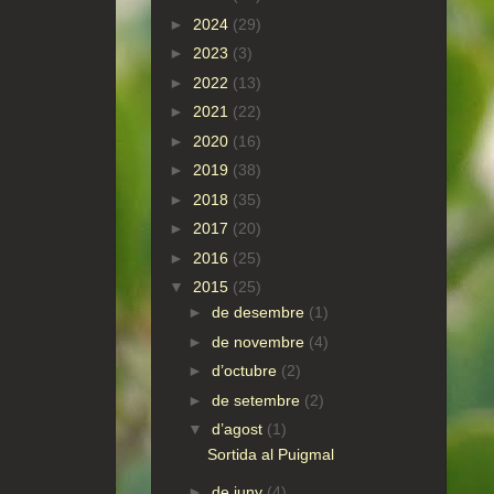
►
2024
(29)
►
2023
(3)
►
2022
(13)
►
2021
(22)
►
2020
(16)
►
2019
(38)
►
2018
(35)
►
2017
(20)
►
2016
(25)
▼
2015
(25)
►
de desembre
(1)
►
de novembre
(4)
►
d’octubre
(2)
►
de setembre
(2)
▼
d’agost
(1)
Sortida al Puigmal
►
de juny
(4)