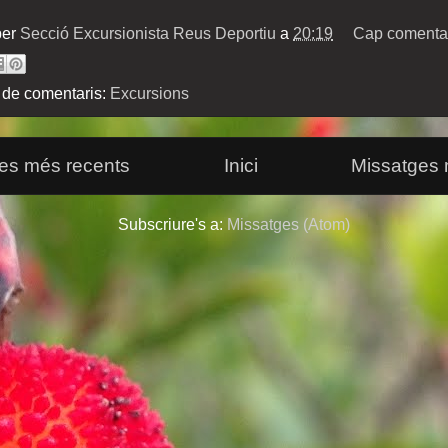
per
Secció Excursionista Reus Deportiu
a
20:19
Cap comentar
 de comentaris:
Excursions
es més recents
Inici
Missatges 
Subscriure's a:
Missatges (Atom)