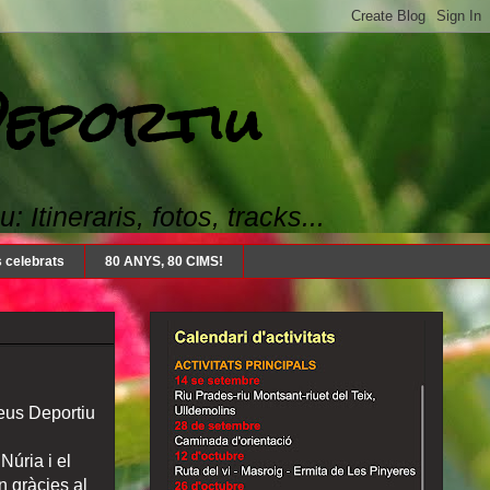
Deportiu
Itineraris, fotos, tracks...
 celebrats
80 ANYS, 80 CIMS!
Reus Deportiu
Núria i el
n gràcies al