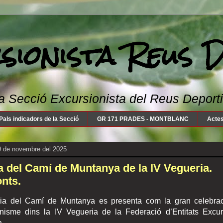
sionista Reus 
a Secció Excursionista del Reus Deportiu: 
Pals indicadors de la Secció
GR 171 PRADES - MONTBLANC
Actes
9 de novembre del 2025
a del Camí de Muntanya de la IV Vegueria.
nts.
ia del Camí de Muntanya es presenta com la gran celebra
onisme dins la IV Vegueria de la Federació d’Entitats Excur
a.