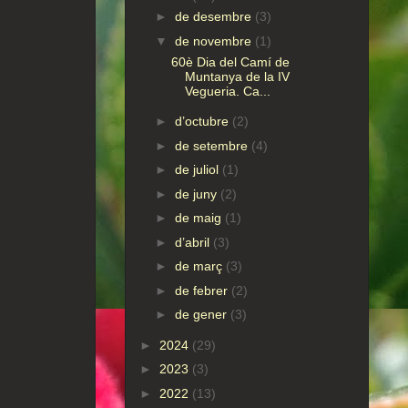
►
de desembre
(3)
▼
de novembre
(1)
60è Dia del Camí de
Muntanya de la IV
Vegueria. Ca...
►
d’octubre
(2)
►
de setembre
(4)
►
de juliol
(1)
►
de juny
(2)
►
de maig
(1)
►
d’abril
(3)
►
de març
(3)
►
de febrer
(2)
►
de gener
(3)
►
2024
(29)
►
2023
(3)
►
2022
(13)