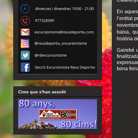
En aquest
l’entitat
novembre 
baixa, q
història de
Gairebé u
finalitza
expressar
bona fein
Cims que s'han assolit