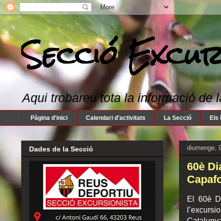
Secció Excur
Aqui trobareu tota la informació de l
Pàgina d'inici
Calendari d'activitats
La Secció
Els 
diumenge, 
Dades de la Secció
60è Di
Capafo
El 60è D
l’excursi
Cataluny