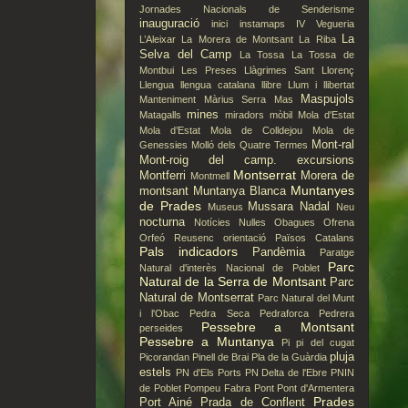
Jornades Nacionals de Senderisme
inauguració
inici
instamaps
IV Vegueria
La
L’Aleixar
La Morera de Montsant
La Riba
Selva del Camp
La Tossa
La Tossa de
Montbui
Les Preses
Llàgrimes Sant Llorenç
Llengua
llengua catalana
llibre
Llum i llibertat
Maspujols
Manteniment
Màrius Serra
Mas
mines
Matagalls
miradors
mòbil
Mola d'Estat
Mola d’Estat
Mola de Colldejou
Mola de
Mont-ral
Genessies
Molló dels Quatre Termes
Mont-roig del camp. excursions
Montserrat
Montferri
Morera de
Montmell
Muntanyes
montsant
Muntanya Blanca
de Prades
Mussara
Nadal
Museus
Neu
nocturna
Notícies
Nulles
Obagues
Ofrena
Orfeó Reusenc
orientació
Països Catalans
Pals indicadors
Pandèmia
Paratge
Parc
Natural d'interès Nacional de Poblet
Natural de la Serra de Montsant
Parc
Natural de Montserrat
Parc Natural del Munt
i l'Obac
Pedra Seca
Pedraforca
Pedrera
Pessebre a Montsant
perseides
Pessebre a Muntanya
Pi
pi del cugat
pluja
Picorandan
Pinell de Brai
Pla de la Guàrdia
estels
PN d'Els Ports
PN Delta de l'Ebre
PNIN
de Poblet
Pompeu Fabra
Pont
Pont d'Armentera
Prades
Port Ainé
Prada de Conflent