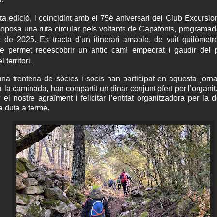
a edició, i coincidint amb el 75è aniversari del Club Excursio
 proposa una ruta circular pels voltants de Capafonts, programad
de 2025. Es tracta d’un itinerari amable, de vuit quilòmetres
ue permet redescobrir un antic camí empedrat i gaudir del p
l territori.
na trentena de sòcies i socis han participat en aquesta jorn
da la caminada, han compartit un dinar conjunt ofert per l’organi
 el nostre agraïment i felicitar l’entitat organitzadora per la d
a duta a terme.