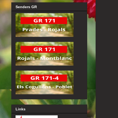
Senders GR
Links