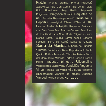
Pratdip
Premis
premsa
Priorat
Projecció
audiovisual
Puig d'en Cama
Puig de la Talaia
Puig Formigosa
Puig Rodó
Puigcerdà
Puigsacalm
Raquetes de
Puigcerver
ràdio
Reus
neu
Reus
Remullà
Reportatge
reunió
Deportiu
reusdigital
Ribera d’Ebre
riu
Riu
Rojals
Llastres
Riudecols
Roquetes
Salt
sant
crist
Sant Joan
Sant Joan de Codolar
Sant Joan
de les Abadesses
Sant Martí d'Ogassa
Santa
Marina
Santa Paulina
Sarral
seccó
Segarra
senders
Serra de Cardó
Serra de Cavalls
Serra de Montsant
Serra de Pàndols
Siurana
Social
socis Reus Deportiu
taula
Taula
Quatre Batlles
Terres de l'Ebre
tió
Tivissa
Torre
del Moro
Torre Mixarda
Tortosa
Tossa Grossa
travessa
trimestre
Ulldemolins
tracks
Vandellòs
Vegueria
Valderrobres
Vallcervera
Vi
vila-seca
via Nicolau
via verda
Vilanova
d'Escornalbou
vilanova de prades
Vilaplana
xerrades
Vimbodi
Visita
xerrada