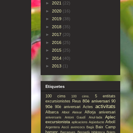
►
2021
(22)
►
2020
(16)
►
2019
(38)
►
2018
(35)
►
2017
(20)
►
2016
(25)
►
2015
(25)
►
2014
(40)
►
2013
(1)
Etiquetes
100 cims
5 entitats
100 cims.
80è aniversari
excursionistes Reus
90
activitats
90è
90è aniversari
Actes
Albarca
Alforja
aniversari
Albiol
Aleixar
Aplec
aniversaris
Antoni Gaudí
Anul·lada
excursionista
Arbolí
aplicacions
Aqüeducte
Baix Camp
Argentera
Ascó
avencocs
Bagà
barranc
Barraques
Bergadà
biblioteca
Bolets