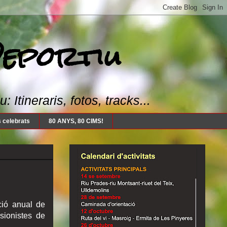
Deportiu
Itineraris, fotos, tracks...
 celebrats
80 ANYS, 80 CIMS!
ció anual de
sionistes de