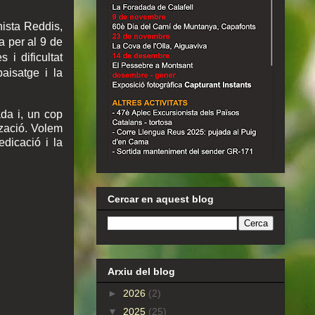
nista Reddis,
a per al 9 de
 i dificultat
aisatge i la
ada i, un cop
tzació. Volem
edicació i la
Cercar en aquest blog
Arxiu del blog
►
2026
(2)
▼
2025
(25)