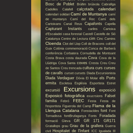
Bosc de Poblet
Bràfim
brúixola
Cabrafiga
calendari
calçotada
Cadolles
Calafell
Camí de Muntanya
calendari solidari
camí
de muntanys
Camí del Rec
Camí dels
Capafonts
Cartoixans
Canal Reus
Capella
Capturant Instants
carlins
Cartoixa
d'Escaladei
casa forestal
Castell
Castells de Sió
cim
Catalunya
Centre de Lectura
Cinc Camins
Cloenda
Clot del Llop
Coll de Bracons
coll del
Guix
Colònia
commemoració
Conca de Barberà
conferència
Corbatera
Cornudella de Montsant
Cova
Costa Brava
costa daurada
Cova de la
coves
Llúdriga
Cova Santa
Cresta
Creu
Creu
cultura
curs
curses
de Santos
Creu trencada
de cavalls
curset
cursets
Diada Excursionista
Diada Verdaguer
els Ports
Dòvia
El Molar
ermita
Escletxa
Església
Esportista
Estret
Excursions
excursió
exposició
Exposicó fotogràfica
Falset
exucrsions
FEEC
familia
Febró
Festa
Festa de
Flama de la
l'esportista
Figuerola del Camp
Llengua Catalana
font
Fonstacldes
Font
Foradada
Tornadissa
fontBrufaganya
Fonts
GR
GR 171
GR171
formació
Gleva
Grau de la grallera
Gratallops
grau
Guerra
Hospitalet de l'Infant
civil
ICC
Igualada
III