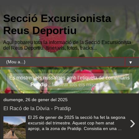
Secció Excursionista
Reus Deportiu
Aqui trobareu tota la informació de la Secció Excursionista
del Reus Deportiu: Itineraris, fotos, tracks...
▼
Es mostren els missatges amb l'etiqueta de comentaris
Pratdip
.
Mostrar tots els missatges
diumenge, 26 de gener del 2025
El Racó de la Dòvia - Pratdip
›
El 25 de gener de 2025 la secció ha fet la segona
excursió del trimestre. Aquest cop hem anat
aprop, a la zona de Pratdip. Consistia en una ...