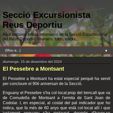
Secció Excursionista
Reus Deportiu
Aqui trobareu tota la informació de la Secció Excursionista
del Reus Deportiu: Itineraris, fotos, tracks...
▼
diumenge, 15 de desembre del 2024
El Pessebre a Montsant
El Pessebre a Montsant ha estat especial perquè ha servit
per concloure el 90è aniversari de la Secció.
Enguany el Pessebre s'ha col·locat prop del trencall que va
de Cornudella de Montsant a l'ermita de Sant Joan de
Codolar. I, en especial, al costat del pal indicador que ho
indica, que fa més de 60 anys que està col·locat allí i que
justament enguany s'ha restaurat, després d'haver-se