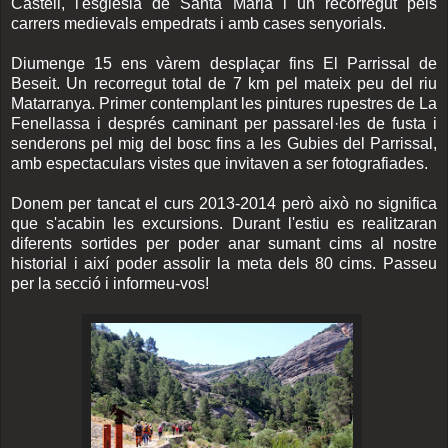
Castell, l'església de Santa Maria i un recorregut pels
carrers medievals empedrats i amb cases senyorials.
Diumenge 15 ens vàrem desplaçar fins El Parrissal de
Beseit. Un recorregut total de 7 km pel mateix peu del riu
Matarranya. Primer contemplant les pintures rupestres de La
Fenellassa i després caminant per passarel·les de fusta i
senderons pel mig del bosc fins a les Gubies del Parrissal,
amb espectaculars vistes que invitaven a ser fotografiades.
Donem per tancat el curs 2013-2014 però això no significa
que s'acabin les excursions. Durant l'estiu es realitzaran
diferents sortides per poder anar sumant cims al nostre
historial i així poder assolir la meta dels 80 cims. Passeu
per la secció i informeu-vos!