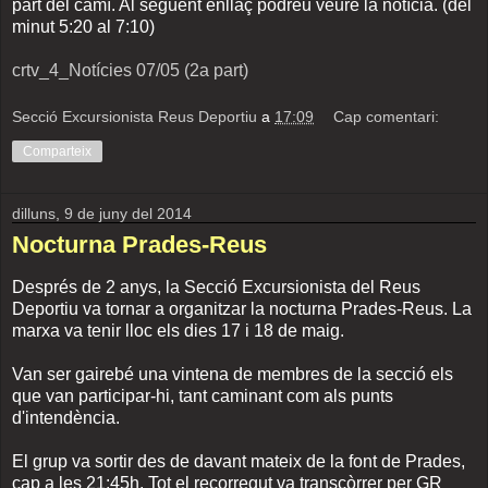
part del camí. Al següent enllaç podreu veure la notícia. (del
minut 5:20 al 7:10)
crtv_4_Notícies 07/05 (2a part)
Secció Excursionista Reus Deportiu
a
17:09
Cap comentari:
Comparteix
dilluns, 9 de juny del 2014
Nocturna Prades-Reus
Després de 2 anys, la Secció Excursionista del Reus
Deportiu va tornar a organitzar la nocturna Prades-Reus. La
marxa va tenir lloc els dies 17 i 18 de maig.
Van ser gairebé una vintena de membres de la secció els
que van participar-hi, tant caminant com als punts
d'intendència.
El grup va sortir des de davant mateix de la font de Prades,
cap a les 21:45h. Tot el recorregut va transcòrrer per GR