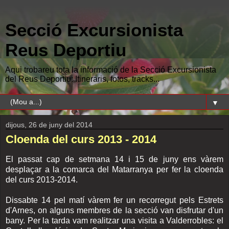
Secció Excursionista
Reus Deportiu
Aqui trobareu tota la informació de la Secció Excursionista
del Reus Deportiu: Itineraris, fotos, tracks...
▼
dijous, 26 de juny del 2014
Cloenda del curs 2013 - 2014
El passat cap de setmana 14 i 15 de juny ens vàrem
desplaçar a la comarca del Matarranya per fer la cloenda
del curs 2013-2014.
Dissabte 14 pel matí vàrem fer un recorregut pels Estrets
d'Arnes, on alguns membres de la secció van disfrutar d'un
bany. Per la tarda vam realitzar una visita a Valderrobles: el