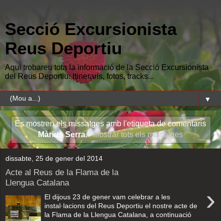
Secció Excursionista
Reus Deportiu
Aqui trobareu tota la informació de la Secció Excursionista
del Reus Deportiu: Itineraris, fotos, tracks...
▼
Es mostren els missatges amb l'etiqueta de comentaris
Màrius Serra
.
Mostrar tots els missatges
dissabte, 25 de gener del 2014
Acte al Reus de la Flama de la
Llengua Catalana
›
El dijous 23 de gener vam celebrar a les
instal·lacions del Reus Deportiu el nostre acte de
la Flama de la Llengua Catalana, a continuació