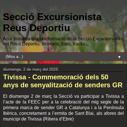
Secció Excursionista
Reus Deportiu
Aqui trobareu tota la informació de la Secció Excursionista
del Reus Deportiu: Itineraris, fotos, tracks...
▼
diumenge, 2 de març del 2025
Tivissa - Commemoració dels 50
anys de senyalització de senders GR
El diumenge 2 de març la Secció va participar a Tivissa a
l’acte de la FEEC per a la celebració del mig segle de la
primera marca de sender GR a Catalunya i a la Península
Ibèrica, concretament a l’ermita de Sant Blai, als afores del
municipi de Tivissa (Ribera d’Ebre)