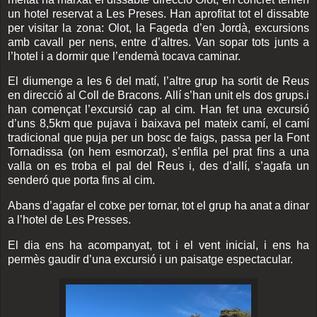
un hotel reservat a Les Preses. Han aprofitat tot el dissabte
per visitar la zona: Olot, la Fageda d’en Jordà, excursions
amb cavall per nens, entre d’altres. Van sopar tots junts a
l’hotel i a dormir que l’endemà tocava caminar.
El diumenge a les 6 del matí, l’altre grup ha sortit de Reus
en direcció al Coll de Bracons. Allí s’han unit els dos grups.i
han començat l’excursió cap al cim. Han fet una excursió
d’uns 8,5km que pujava i baixava pel mateix camí, el camí
tradicional que puja per un bosc de faigs, passa per la Font
Tornadissa (on hem esmorzat), s’enfila pel prat fins a una
valla on es troba el pal del Reus i, des d’allí, s’agafa un
senderó que porta fins al cim.
Abans d’agafar el cotxe per tornar, tot el grup ha anat a dinar
a l’hotel de Les Presses.
El dia ens ha acompanyat, tot i el vent inicial, i ens ha
permès gaudir d’una excursió i un paisatge espectacular.