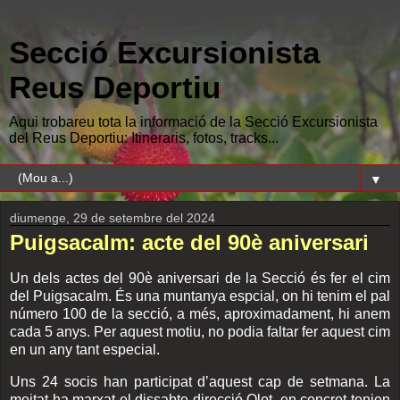
Secció Excursionista
Reus Deportiu
Aqui trobareu tota la informació de la Secció Excursionista
del Reus Deportiu: Itineraris, fotos, tracks...
▼
diumenge, 29 de setembre del 2024
Puigsacalm: acte del 90è aniversari
Un dels actes del 90è aniversari de la Secció és fer el cim
del Puigsacalm. És una muntanya espcial, on hi tenim el pal
número 100 de la secció, a més, aproximadament, hi anem
cada 5 anys. Per aquest motiu, no podia faltar fer aquest cim
en un any tant especial.
Uns 24 socis han participat d’aquest cap de setmana. La
meitat ha marxat el dissabte direcció Olot, en concret tenien