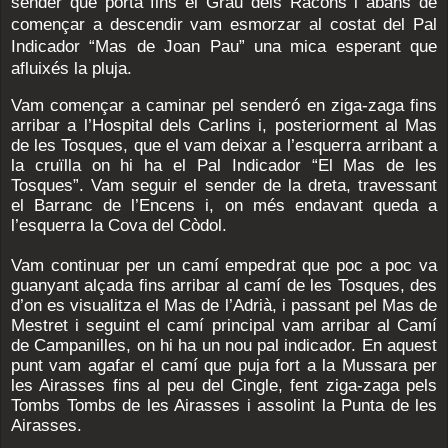
sender que porta fins el Grau dels Racons i abans de
començar a descendir vam esmorzar al costat del Pal
Indicador “Mas de Joan Pau” una mica esperant que
afluixés la pluja.
Vam començar a caminar pel senderó en ziga-zaga fins
arribar a l’Hospital dels Carlins i, posteriorment al Mas
de les Tosques, que el vam deixar a l’esquerra arribant a
la cruïlla on hi ha el Pal Indicador “El Mas de les
Tosques”. Vam seguir el sender de la dreta, travessant
el Barranc de l’Encens i, on més endavant queda a
l’esquerra la Cova del Còdol.
Vam continuar per un camí empedrat que poc a poc va
guanyant alçada fins arribar al camí de les Tosques, des
d’on es visualitza el Mas de l’Adrià, i passant pel Mas de
Mestret i seguint el camí principal vam arribar al Camí
de Campanilles, on hi ha un nou pal indicador.
En aquest
punt vam agafar el camí que puja fort a la Mussara per
les Airasses fins al peu del Cingle, fent ziga-zaga pels
Tombs Tombs de les Airasses i assolint la Punta de les
Airasses.