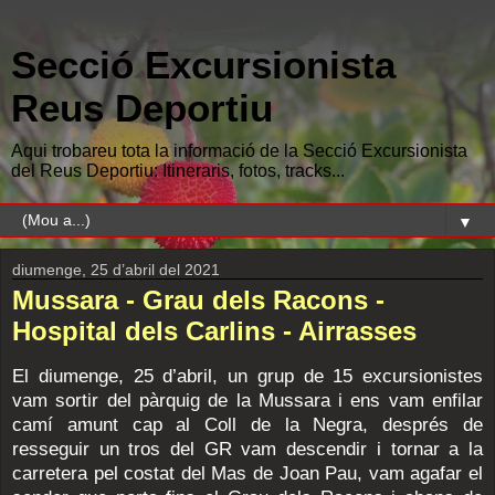
Secció Excursionista
Reus Deportiu
Aqui trobareu tota la informació de la Secció Excursionista
del Reus Deportiu: Itineraris, fotos, tracks...
▼
diumenge, 25 d’abril del 2021
Mussara - Grau dels Racons -
Hospital dels Carlins - Airrasses
El diumenge, 25 d’abril, un grup de 15 excursionistes
vam sortir del pàrquig de la Mussara i ens vam enfilar
camí amunt cap al Coll de la Negra, després de
resseguir un tros del GR vam descendir i tornar a la
carretera pel costat del Mas de Joan Pau, vam agafar el