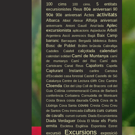
100 cims
5 entitats
100 cims.
80è aniversari
excursionistes Reus
90
activitats
90è
90è aniversari
Actes
Albarca
Alforja
aniversari
Albiol
Aleixar
Aplec
aniversaris
Antoni Gaudí
Anul·lada
excursionista
Arbolí
aplicacions
Aqüeducte
Baix Camp
Argentera
Ascó
avencocs
Bagà
barranc
Barraques
Bergadà
biblioteca
Bolets
Bosc de Poblet
Bràfim
brúixola
Cabrafiga
calendari
calçotada
Cadolles
Calafell
Camí de Muntanya
calendari solidari
camí
de muntanys
Camí del Rec
Camí dels
Capafonts
Cartoixans
Canal Reus
Capella
Capturant Instants
carlins
Cartoixa
d'Escaladei
casa forestal
Castell
Castells de Sió
cim
Catalunya
Centre de Lectura
Cinc Camins
Cloenda
Clot del Llop
Coll de Bracons
coll del
Guix
Colònia
commemoració
Conca de Barberà
conferència
Corbatera
Cornudella de Montsant
Cova
Costa Brava
costa daurada
Cova de la
coves
Llúdriga
Cova Santa
Cresta
Creu
Creu
cultura
curs
curses
de Santos
Creu trencada
de cavalls
curset
cursets
Diada Excursionista
Diada Verdaguer
els Ports
Dòvia
El Molar
ermita
Escletxa
Església
Esportista
Estret
Excursions
excursió
exposició