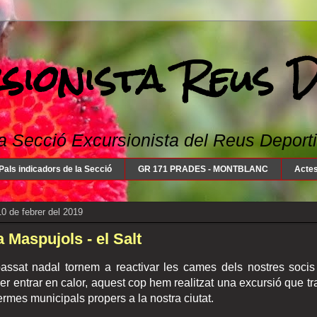
sionista Reus 
a Secció Excursionista del Reus Deportiu: 
Pals indicadors de la Secció
GR 171 PRADES - MONTBLANC
Actes
0 de febrer del 2019
a Maspujols - el Salt
assat nadal tornem a reactivar les cames dels nostres socis
per entrar en calor, aquest cop hem realitzat una excursió que tr
ermes municipals propers a la nostra ciutat.