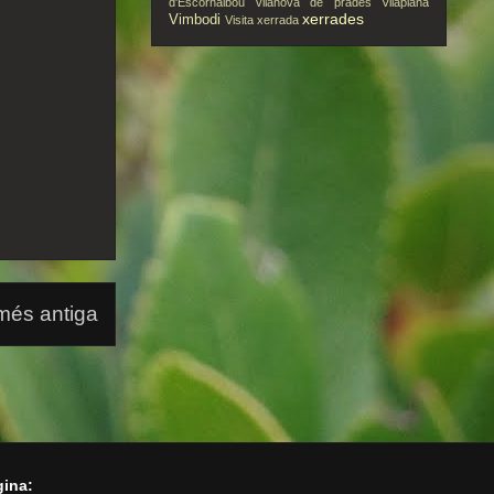
d'Escornalbou
vilanova de prades
Vilaplana
xerrades
Vimbodi
Visita
xerrada
més antiga
gina: