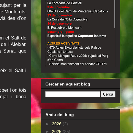
pujant per la
de Monterols,
lvià des d’on
om el Salt de
de l’Aleixar.
ua Sana, que
eix el Salt i
Cercar en aquest blog
per i on tots
njar i bona
Arxiu del blog
►
2026
(2)
►
2025
(25)