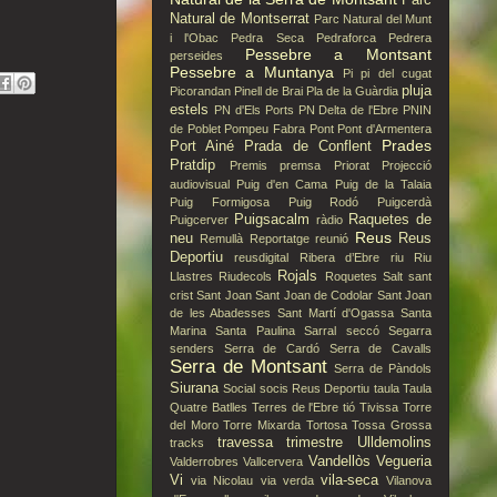
Natural de Montserrat
Parc Natural del Munt
i l'Obac
Pedra Seca
Pedraforca
Pedrera
Pessebre a Montsant
perseides
Pessebre a Muntanya
Pi
pi del cugat
pluja
Picorandan
Pinell de Brai
Pla de la Guàrdia
estels
PN d'Els Ports
PN Delta de l'Ebre
PNIN
de Poblet
Pompeu Fabra
Pont
Pont d'Armentera
Prades
Port Ainé
Prada de Conflent
Pratdip
Premis
premsa
Priorat
Projecció
audiovisual
Puig d'en Cama
Puig de la Talaia
Puig Formigosa
Puig Rodó
Puigcerdà
Puigsacalm
Raquetes de
Puigcerver
ràdio
Reus
neu
Reus
Remullà
Reportatge
reunió
Deportiu
reusdigital
Ribera d’Ebre
riu
Riu
Rojals
Llastres
Riudecols
Roquetes
Salt
sant
crist
Sant Joan
Sant Joan de Codolar
Sant Joan
de les Abadesses
Sant Martí d'Ogassa
Santa
Marina
Santa Paulina
Sarral
seccó
Segarra
senders
Serra de Cardó
Serra de Cavalls
Serra de Montsant
Serra de Pàndols
Siurana
Social
socis Reus Deportiu
taula
Taula
Quatre Batlles
Terres de l'Ebre
tió
Tivissa
Torre
del Moro
Torre Mixarda
Tortosa
Tossa Grossa
travessa
trimestre
Ulldemolins
tracks
Vandellòs
Vegueria
Valderrobres
Vallcervera
Vi
vila-seca
via Nicolau
via verda
Vilanova