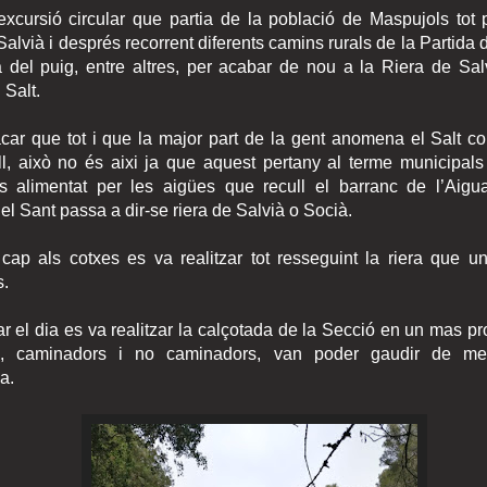
xcursió circular que partia de la població de Maspujols tot 
Salvià i després recorrent diferents camins rurals de la Partida 
a del puig, entre altres, per acabar de nou a la Riera de Sa
l Salt.
car que tot i que la major part de la gent anomena el Salt c
ll, això no és aixi ja que aquest pertany al terme municipals 
s alimentat per les aigües que recull el barranc de l’Aig
el Sant passa a dir-se riera de Salvià o Socià.
 cap als cotxes es va realitzar tot resseguint la riera que un
s.
r el dia es va realitzar la calçotada de la Secció en un mas pro
s, caminadors i no caminadors, van poder gaudir de me
a.