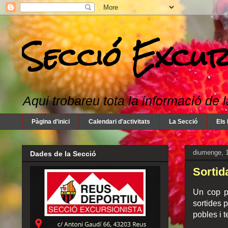
Secció Excur
Aqui trobareu tota la informació de l
Pàgina d'inici
Calendari d'activitats
La Secció
Els 
diumenge, 1
Dades de la Secció
Sortid
Un cop p
sortides 
pobles i t