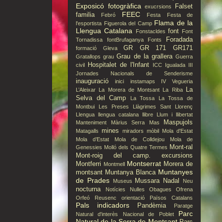
Exposicó fotogràfica
Falset
exucrsions
FEEC
familia
Febró
Festa
Festa de
Flama de la
l'esportista
Figuerola del Camp
Llengua Catalana
font
Fonstacldes
Font
Foradada
Tornadissa
fontBrufaganya
Fonts
GR
GR 171
GR171
formació
Gleva
Grau de la grallera
Gratallops
grau
Guerra
Hospitalet de l'Infant
civil
ICC
Igualada
III
Jornades Nacionals de Senderisme
inauguració
inici
instamaps
IV Vegueria
La
L’Aleixar
La Morera de Montsant
La Riba
Selva del Camp
La Tossa
La Tossa de
Montbui
Les Preses
Llàgrimes Sant Llorenç
Llengua
llengua catalana
llibre
Llum i llibertat
Maspujols
Manteniment
Màrius Serra
Mas
mines
Matagalls
miradors
mòbil
Mola d'Estat
Mola d’Estat
Mola de Colldejou
Mola de
Mont-ral
Genessies
Molló dels Quatre Termes
Mont-roig del camp. excursions
Montserrat
Montferri
Morera de
Montmell
Muntanyes
montsant
Muntanya Blanca
de Prades
Mussara
Nadal
Museus
Neu
nocturna
Notícies
Nulles
Obagues
Ofrena
Orfeó Reusenc
orientació
Països Catalans
Pals indicadors
Pandèmia
Paratge
Parc
Natural d'interès Nacional de Poblet
Natural de la Serra de Montsant
Parc