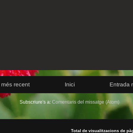
 més recent
Inici
Entrada 
Subscriure's a:
Comentaris del missatge (Atom)
Total de visualitzacions de pà