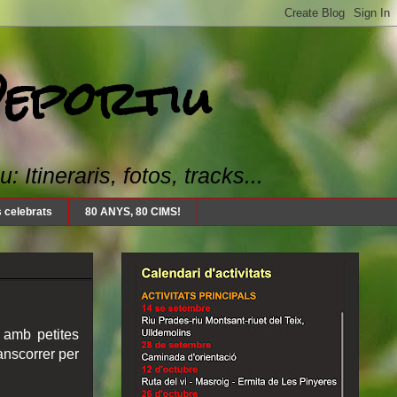
Deportiu
Itineraris, fotos, tracks...
 celebrats
80 ANYS, 80 CIMS!
 amb petites
anscorrer per