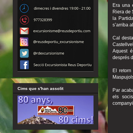
Era una e
Riera de 
la Partid
s’arriba a
Cal desta
Castellve
Aquest é
després d
El retorn
Maspujol
Cims que s'han assolit
Par acaba
els soci
companyi