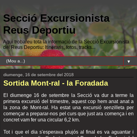
Secció Excursionista
Reus Deportiu
Aqui trobareu tota la informació de la Secció Excursionista
del Reus Deportiu: Itineraris, fotos, tracks...
▼
diumenge, 16 de setembre del 2018
Sortida Mont-ral - la Foradada
El diumenge 16 de setembre la Secció va dur a terme la
primera excursió del trimestre, aquest cop hem anat anat a
la zona de Mont-ral. Ha estat una excursió senzilleta per
començar a preparar-nos pel curs que just ara comença i en
concret vam fer una circular 6,2 km.
Tot i que el dia s'esperava plujós al final es va aguantar i