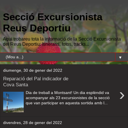
Secció Excursionista
Reus Deportiu
Aqui trobareu tota la informació de la Secció Excursionista
del Reus Deportiu: Itineraris, fotos, tracks...
▼
diumenge, 30 de gener del 2022
Reparació del Pal indicador de
Cova Santa
›
Dia de treball a Montsant! Un dia esplèndid va
acompanyar als 23 excursionistes de la secció
que van participar en aquesta sortida amb l...
divendres, 28 de gener del 2022