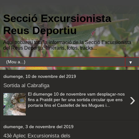
Secció Excursionista
Reus Deportiu
Aqui trobareu tota la informació de la Secció Excursionista
del Reus Deportiu: Itineraris, fotos, tracks...
▼
diumenge, 10 de novembre del 2019
Sortida al Cabrafiga
›
El diumenge 10 de novembre vam desplaçar-nos
fins a Pratdit per fer una sortida circular que ens
portaria fins el Castellet de les Mugues i...
diumenge, 3 de novembre del 2019
43è Aplec Excursionista dels