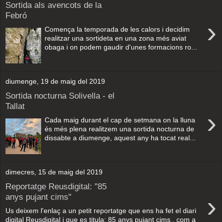
Sortida als avencots de la
Febró
›
Comença la temporada de les calors i decidim
realitzar una sortideta en una zona més aviat
obaga i on podem gaudir d'unes formacions ro...
diumenge, 19 de maig del 2019
Sortida nocturna Solivella - el
Tallat
›
Cada maig durant el cap de setmana on la lluna
és més plena realitzem una sortida nocturna de
dissabte a diumenge, aquest any ha tocat real...
dimecres, 15 de maig del 2019
Reportatge Reusdigital: "85
›
anys pujant cims"
Us deixem l'enlaç a un petit reportatge que ens ha fet el diari
digital Reusdigital i que es titula: 85 anys pujant cims , com a