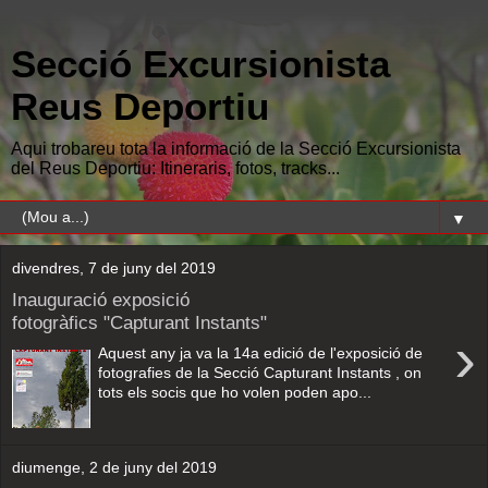
Secció Excursionista
Reus Deportiu
Aqui trobareu tota la informació de la Secció Excursionista
del Reus Deportiu: Itineraris, fotos, tracks...
▼
divendres, 7 de juny del 2019
Inauguració exposició
fotogràfics "Capturant Instants"
›
Aquest any ja va la 14a edició de l'exposició de
fotografies de la Secció Capturant Instants , on
tots els socis que ho volen poden apo...
diumenge, 2 de juny del 2019