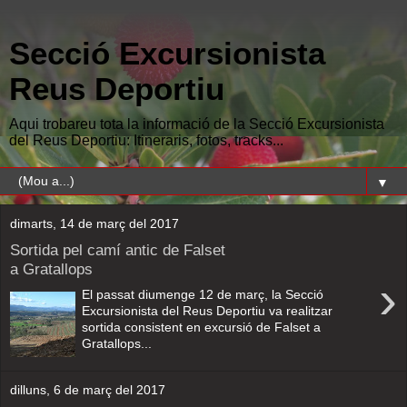
Secció Excursionista
Reus Deportiu
Aqui trobareu tota la informació de la Secció Excursionista
del Reus Deportiu: Itineraris, fotos, tracks...
▼
dimarts, 14 de març del 2017
Sortida pel camí antic de Falset
a Gratallops
›
El passat diumenge 12 de març, la Secció
Excursionista del Reus Deportiu va realitzar
sortida consistent en excursió de Falset a
Gratallops...
dilluns, 6 de març del 2017