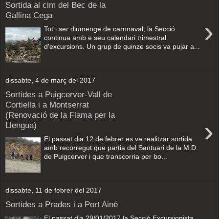
Sortida al cim del Bec de la
Gallina Cega
›
Tot i ser diumenge de carnnaval, la Secció
continua amb e seu calendari trimestral
d'excursions. Un grup de quinze socis va pujar a...
dissabte, 4 de març del 2017
Sortides a Puigcerver-Vall de
Cortiella i a Montserrat
(Renovació de la Flama per la
›
Llengua)
El passat dia 12 de febrer es va realitzar sortida
amb recorregut que partia del Santuari de la M.D.
de Puigcerver i que transcorria per bo...
dissabte, 11 de febrer del 2017
Sortides a Prades i a Port Ainé
El passat dia 29/01/2017 la Secció Excursionista